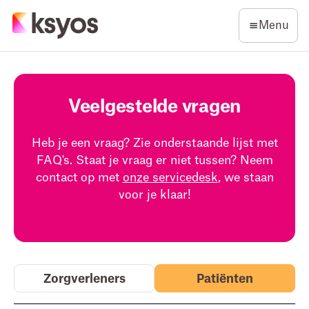
Menu
Veelgestelde vragen
Heb je een vraag? Zie onderstaande lijst met
FAQ's. Staat je vraag er niet tussen? Neem
contact op met
onze servicedesk
, we staan
voor je klaar!
Zorgverleners
Patiënten