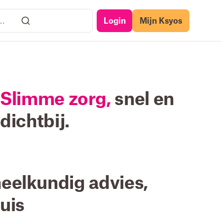
Login
Mijn Ksyos
Slimme zorg,
snel en
dichtbij.
eelkundig advies,
huis