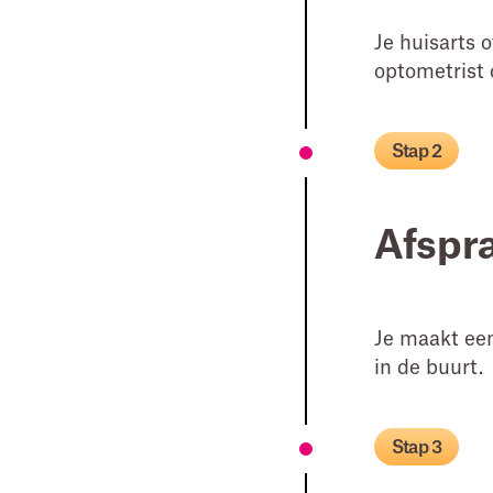
Je huisarts 
optometrist 
Stap 2
Afspr
Je maakt een
in de buurt.
Stap 3