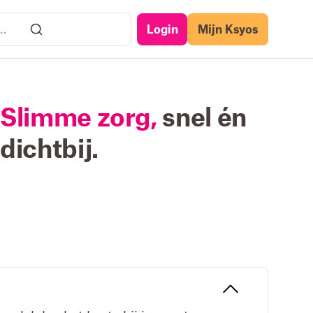
Login
Mijn Ksyos
Slimme zorg,
snel én
dichtbij.