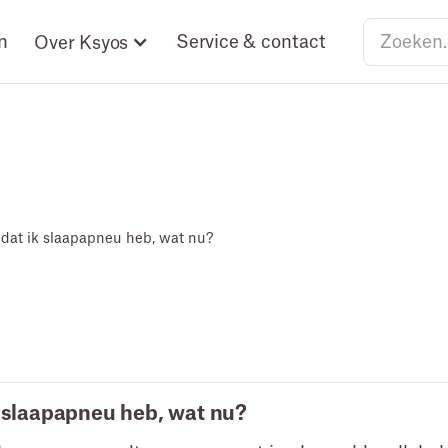
n
Service & contact
Over Ksyos
 dat ik slaapapneu heb, wat nu?
k slaapapneu heb, wat nu?