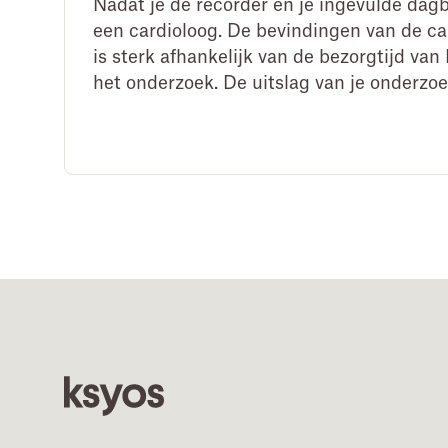
Nadat je de recorder en je ingevulde dag
een cardioloog. De bevindingen van de ca
is sterk afhankelijk van de bezorgtijd va
het onderzoek. De uitslag van je onderzoe
Footer