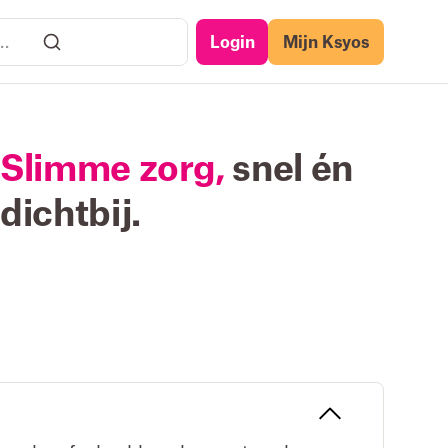
Login
Mijn Ksyos
Slimme zorg,
snel én
dichtbij.